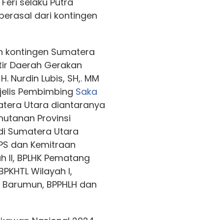
Feri selaku Putra
erasal dari kontingen
an kontingen Sumatera
tir Daerah Gerakan
 Nurdin Lubis, SH,. MM
ajelis Pembimbing
Saka
tera Utara diantaranya
hutanan Provinsi
di Sumatera Utara
BPS dan Kemitraan
h II, BPLHK Pematang
BPKHTL Wilayah I,
n Barumun, BPPHLH dan