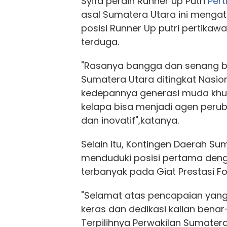
Syifa peraih Runner up Putri
Per
asal Sumatera Utara ini meng
posisi Runner Up putri pertikaw
terduga.
"Rasanya bangga dan senang
Sumatera Utara ditingkat Nasio
kedepannya generasi muda khu
kelapa bisa menjadi agen perub
dan inovatif",katanya.
Selain itu, Kontingen Daerah Su
menduduki posisi pertama denga
terbanyak pada Giat Prestasi Fo
"Selamat atas pencapaian yang l
keras dan dedikasi kalian benar
Terpilihnya Perwakilan Sumater