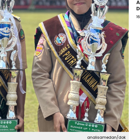
A
D
1
analisamedan/dok