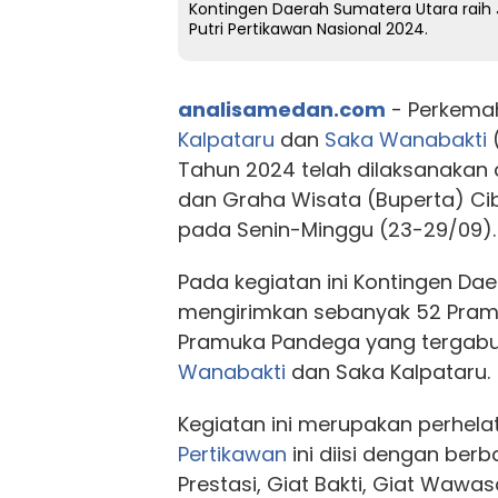
Kontingen Daerah Sumatera Utara raih J
Putri Pertikawan Nasional 2024.
analisamedan.com
- Perkema
Kalpataru
dan
Saka Wanabakti
(
Tahun 2024 telah dilaksanakan
dan Graha Wisata (Buperta) Cib
pada Senin-Minggu (23-29/09).
Pada kegiatan ini Kontingen Da
mengirimkan sebanyak 52 Pram
Pramuka Pandega yang tergab
Wanabakti
dan Saka Kalpataru.
Kegiatan ini merupakan perhelat
Pertikawan
ini diisi dengan berb
Prestasi, Giat Bakti, Giat Wawas