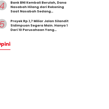
4
Bank BNI Kembali Berulah, Dana
Nasabah Hilang dari Rekening
Saat Nasabah Sedang
Beribadah.
5
Proyek Rp.1,7 Miliar Jalan Silandit
Sidimpuan Segera Main. Hanya 1
Dari 10 Perusahaan Yang
Masukkan Penawaran
pini