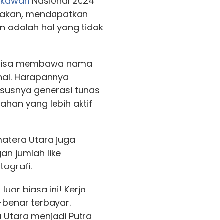
tikawan
Nasional 2024
atakan, mendapatkan
an adalah hal yang tidak
 bisa membawa nama
nal. Harapannya
susnya generasi tunas
ahan yang lebih aktif
matera Utara juga
n jumlah like
tografi.
uar biasa ini! Kerja
-benar terbayar.
a Utara menjadi Putra