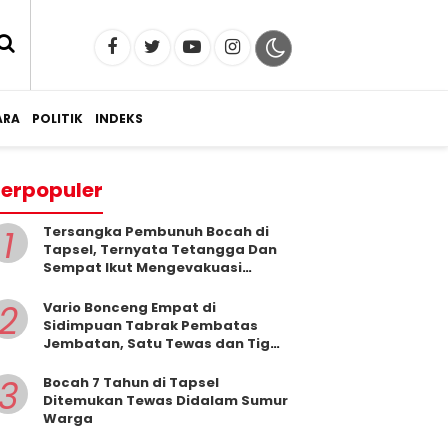
RA
POLITIK
INDEKS
erpopuler
1
Tersangka Pembunuh Bocah di
Tapsel, Ternyata Tetangga Dan
Sempat Ikut Mengevakuasi
Korban Dari Dalam Sumur
2
Vario Bonceng Empat di
Sidimpuan Tabrak Pembatas
Jembatan, Satu Tewas dan Tiga
Terluka
3
Bocah 7 Tahun di Tapsel
Ditemukan Tewas Didalam Sumur
Warga