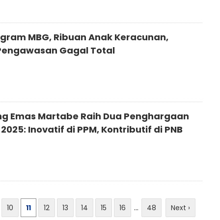
rogram MBG, Ribuan Anak Keracunan,
Pengawasan Gagal Total
g Emas Martabe Raih Dua Penghargaan
2025: Inovatif di PPM, Kontributif di PNB
10
11
12
13
14
15
16
...
48
Next ›