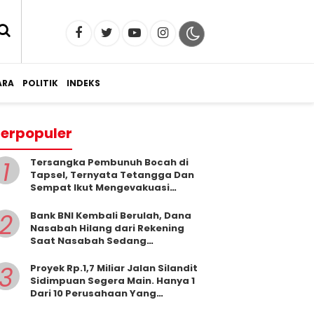
RA
POLITIK
INDEKS
erpopuler
1
Tersangka Pembunuh Bocah di
Tapsel, Ternyata Tetangga Dan
Sempat Ikut Mengevakuasi
Korban Dari Dalam Sumur
2
Bank BNI Kembali Berulah, Dana
Nasabah Hilang dari Rekening
Saat Nasabah Sedang
Beribadah.
3
Proyek Rp.1,7 Miliar Jalan Silandit
Sidimpuan Segera Main. Hanya 1
Dari 10 Perusahaan Yang
Masukkan Penawaran