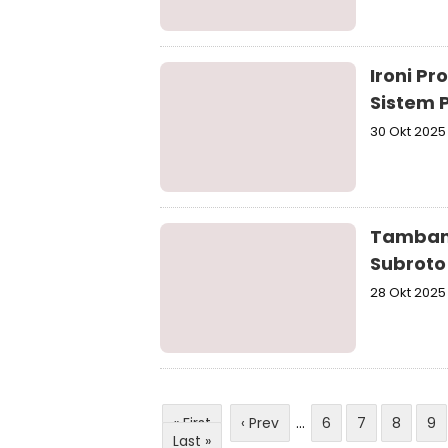
Ironi P
Sistem 
30 Okt 2025
Tamban
Subroto 
28 Okt 2025
« First
‹ Prev
...
6
7
8
9
Last »