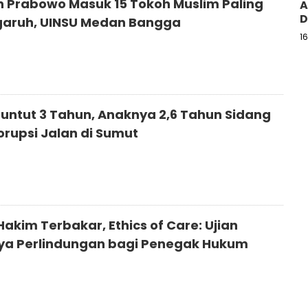
n Prabowo Masuk 15 Tokoh Muslim Paling
A
D
aruh, UINSU Medan Bangga
1
5
ituntut 3 Tahun, Anaknya 2,6 Tahun Sidang
orupsi Jalan di Sumut
5
akim Terbakar, Ethics of Care: Ujian
a Perlindungan bagi Penegak Hukum
5