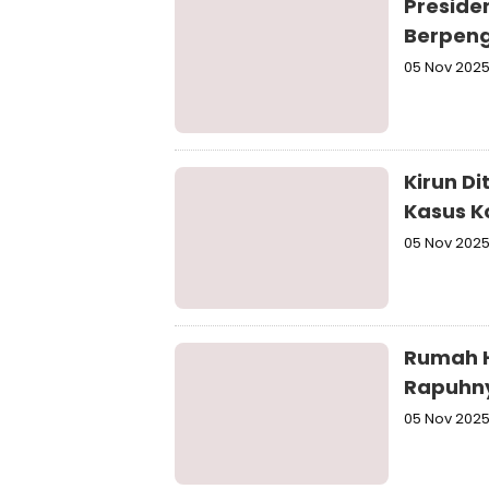
Preside
Berpeng
05 Nov 202
Kirun D
Kasus K
05 Nov 202
Rumah H
Rapuhny
05 Nov 202