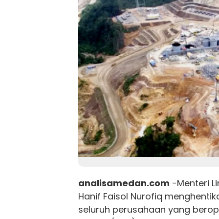
analisamedan.com
-Menteri L
Hanif Faisol Nurofiq menghentik
seluruh perusahaan yang berope