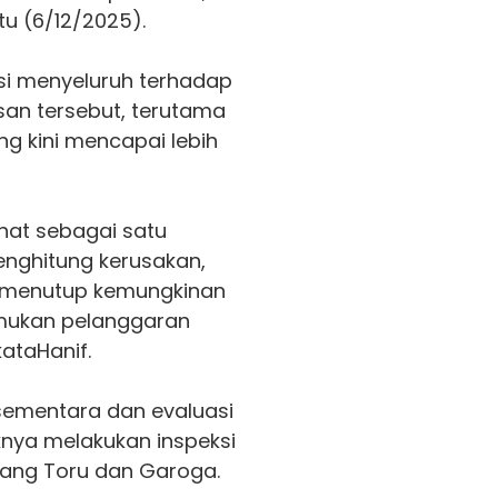
btu (6/12/2025).
si menyeluruh terhadap
san tersebut, terutama
g kini mencapai lebih
ihat sebagai satu
enghitung kerusakan,
k menutup kemungkinan
emukan pelanggaran
ataHanif.
sementara dan evaluasi
knya melakukan inspeksi
tang Toru dan Garoga.