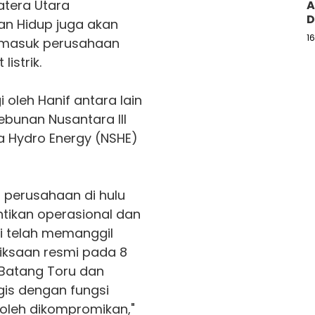
atera Utara
A
D
gan Hidup juga akan
1
ermasuk perusahaan
istrik.
oleh Hanif antara lain
ebunan Nusantara III
ra Hydro Energy (NSHE)
h perusahaan di hulu
tikan operasional dan
mi telah memanggil
iksaan resmi pada 8
 Batang Toru dan
is dengan fungsi
boleh dikompromikan,"