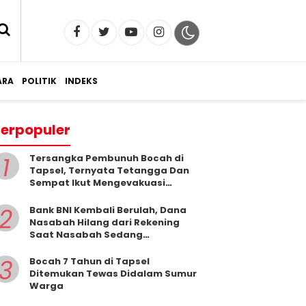
RA
POLITIK
INDEKS
erpopuler
1
Tersangka Pembunuh Bocah di
Tapsel, Ternyata Tetangga Dan
Sempat Ikut Mengevakuasi
Korban Dari Dalam Sumur
2
Bank BNI Kembali Berulah, Dana
Nasabah Hilang dari Rekening
Saat Nasabah Sedang
Beribadah.
3
Bocah 7 Tahun di Tapsel
Ditemukan Tewas Didalam Sumur
Warga