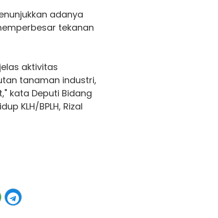
menunjukkan adanya
memperbesar tekanan
jelas aktivitas
tan tanaman industri,
" kata Deputi Bidang
up KLH/BPLH, Rizal