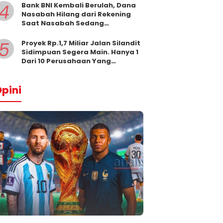
4
Bank BNI Kembali Berulah, Dana
Nasabah Hilang dari Rekening
Saat Nasabah Sedang
Beribadah.
5
Proyek Rp.1,7 Miliar Jalan Silandit
Sidimpuan Segera Main. Hanya 1
Dari 10 Perusahaan Yang
Masukkan Penawaran
pini