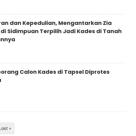
an dan Kepedulian, Mengantarkan Zia
 di Sidimpuan Terpilih Jadi Kades di Tanah
annya
rang Calon Kades di Tapsel Diprotes
a
Last »