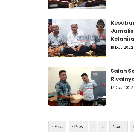
Kesabar
Jurnalis
Kelahir
19 Des 2022
Salah Seo
Rivalny
17 Des 2022
« First
‹ Prev
1
2
Next ›