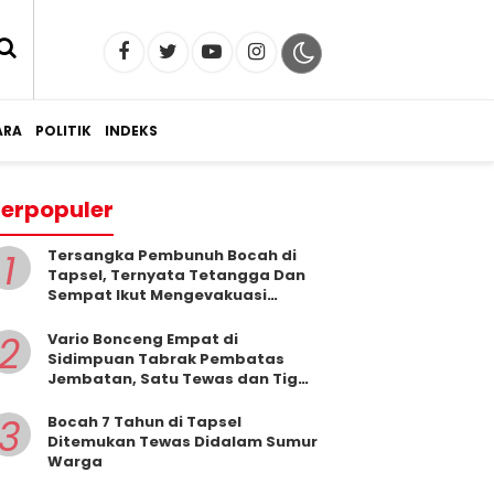
RA
POLITIK
INDEKS
erpopuler
1
Tersangka Pembunuh Bocah di
Tapsel, Ternyata Tetangga Dan
Sempat Ikut Mengevakuasi
Korban Dari Dalam Sumur
2
Vario Bonceng Empat di
Sidimpuan Tabrak Pembatas
Jembatan, Satu Tewas dan Tiga
Terluka
3
Bocah 7 Tahun di Tapsel
Ditemukan Tewas Didalam Sumur
Warga