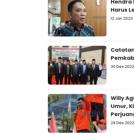
Hendra 
Har
12 Jan 2023
Catatan
Pemkab
30 Des 202
Willy A
Umur, Ki
Perjua
29 Des 202