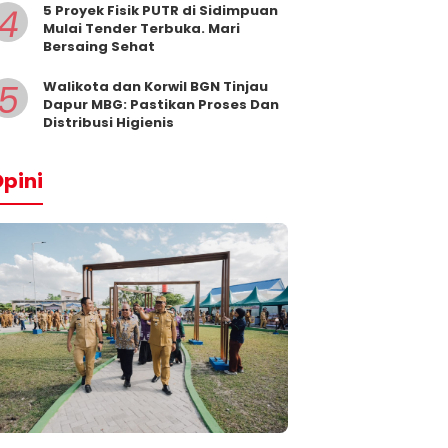
4
5 Proyek Fisik PUTR di Sidimpuan
Mulai Tender Terbuka. Mari
Bersaing Sehat
5
Walikota dan Korwil BGN Tinjau
Dapur MBG: Pastikan Proses Dan
Distribusi Higienis
pini