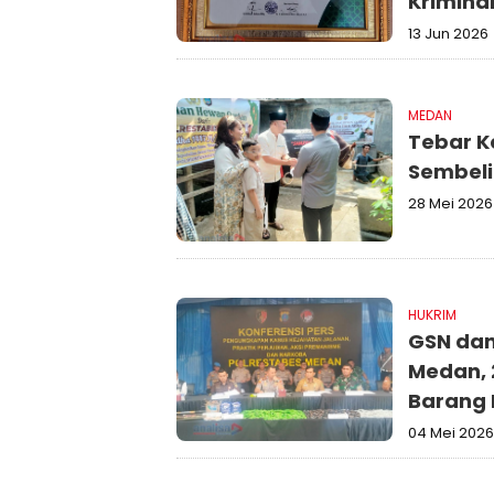
Krimina
13 Jun 2026
MEDAN
Tebar K
Sembeli
28 Mei 2026
HUKRIM
GSN dan
Medan, 
Barang B
04 Mei 2026