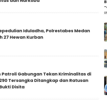
litas dan Narkoba
B
-
0
epedulian Iduladha, Polrestabes Medan
h 27 Hewan Kurban
 Patroli Gabungan Tekan Kriminalitas di
290 Tersangka Ditangkap dan Ratusan
ukti Disita