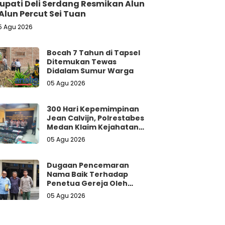
upati Deli Serdang Resmikan Alun
Alun Percut Sei Tuan
5 Agu 2026
Bocah 7 Tahun di Tapsel
Ditemukan Tewas
Didalam Sumur Warga
05 Agu 2026
300 Hari Kepemimpinan
Jean Calvijn, Polrestabes
Medan Klaim Kejahatan
Jalanan Turun 15 Persen
05 Agu 2026
Dugaan Pencemaran
Nama Baik Terhadap
Penetua Gereja Oleh
Oknum Dokter
05 Agu 2026
Diharapkan Naik Hingga
Tahap Tersangka.