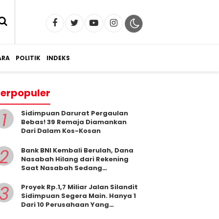
RA
POLITIK
INDEKS
erpopuler
1
Sidimpuan Darurat Pergaulan
Bebas! 39 Remaja Diamankan
Dari Dalam Kos-Kosan
2
Bank BNI Kembali Berulah, Dana
Nasabah Hilang dari Rekening
Saat Nasabah Sedang
Beribadah.
3
Proyek Rp.1,7 Miliar Jalan Silandit
Sidimpuan Segera Main. Hanya 1
Dari 10 Perusahaan Yang
Masukkan Penawaran