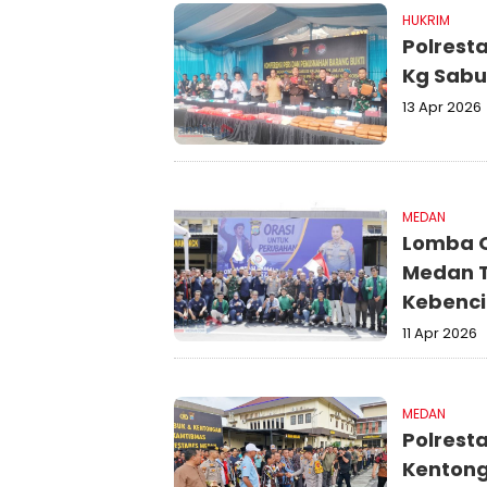
HUKRIM
Polrest
Kg Sabu
13 Apr 2026
MEDAN
Lomba O
Medan T
Kebenc
11 Apr 2026
MEDAN
Polrest
Kentong