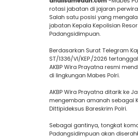
analisamedan.com
-Mabes Pol
rotasi jabatan di jajaran perw
Salah satu posisi yang mengal
jabatan Kepala Kepolisian Resor
Padangsidimpuan.
Berdasarkan Surat Telegram Ka
ST/1336/VI/KEP./2026 tertanggal
AKBP Wira Prayatna resmi men
di lingkungan Mabes Polri.
AKBP Wira Prayatna ditarik ke J
mengemban amanah sebagai 
Dittipideksus Bareskrim Polri.
Sebagai gantinya, tongkat kom
Padangsidimpuan akan diserah