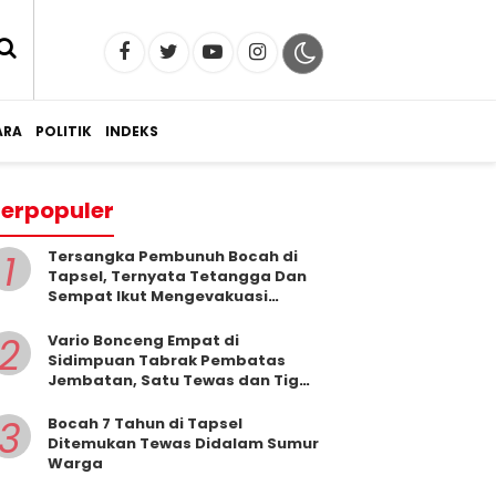
RA
POLITIK
INDEKS
erpopuler
1
Tersangka Pembunuh Bocah di
Tapsel, Ternyata Tetangga Dan
Sempat Ikut Mengevakuasi
Korban Dari Dalam Sumur
2
Vario Bonceng Empat di
Sidimpuan Tabrak Pembatas
Jembatan, Satu Tewas dan Tiga
Terluka
3
Bocah 7 Tahun di Tapsel
Ditemukan Tewas Didalam Sumur
Warga