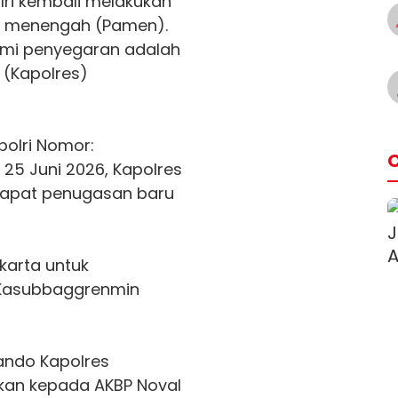
ri kembali melakukan
ira menengah (Pamen).
ami penyegaran adalah
 (Kapolres)
polri Nomor:
O
 25 Juni 2026, Kapolres
dapat penugasan baru
akarta untuk
Kasubbaggrenmin
ando Kapolres
kan kepada AKBP Noval