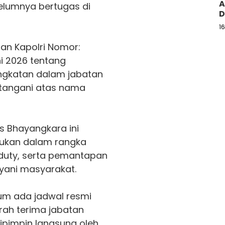
A
elumnya bertugas di
D
1
san Kapolri Nomor:
i 2026 tentang
ngkatan dalam jabatan
datangani atas nama
s Bhayangkara ini
kukan dalam rangka
 duty, serta pemantapan
layani masyarakat.
elum ada jadwal resmi
rah terima jabatan
dipimpin langsung oleh