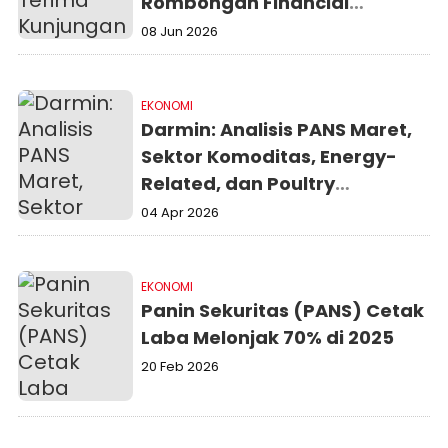
Rombongan Financial
Planner Malaysia
08 Jun 2026
EKONOMI
Darmin: Analisis PANS Maret,
Sektor Komoditas, Energy-
Related, dan Poultry
Berpeluang Cuan
04 Apr 2026
EKONOMI
Panin Sekuritas (PANS) Cetak
Laba Melonjak 70% di 2025
20 Feb 2026