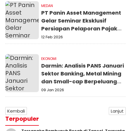
MEDAN
PT Panin Asset Management
Gelar Seminar Eksklusif
Persiapan Pelaporan Pajak
Melalui Sistem Coretax
12 Feb 2026
EKONOMI
Darmin: Analisis PANS Januari
Sektor Banking, Metal Mining
dan Small-cap Berpeluang
Cuan
09 Jan 2026
Kembali
Lanjut
Terpopuler
Tersangka Pembunuh Bocah di Tapsel, Ternyata