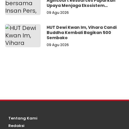
Agincourt Resources Paparkan
Upaya Menjaga Ekosistem
Lingkungan di Batangtoru
09 Agu 2026
HUT Dewi Kwan Im, Vihara Candi
Buddha Kembali Bagikan 500
Sembako
09 Agu 2026
Tentang Kami
Redaksi