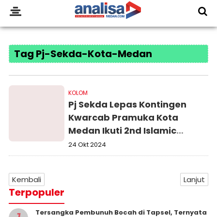
Tag Pj-Sekda-Kota-Medan
KOLOM
Pj Sekda Lepas Kontingen
Kwarcab Pramuka Kota
Medan Ikuti 2nd Islamic
Private School International
24 Okt 2024
Scout Camp Pattani-
Thailand
Kembali
Lanjut
Terpopuler
Tersangka Pembunuh Bocah di Tapsel, Ternyata