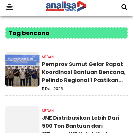
Tag bencana
MEDAN
Pemprov Sumut Gelar Rapat
Koordinasi Bantuan Bencana,
Pelindo Regional 1 Pastikan
Kesiapan Pelabuhan
11 Des 2025
Belawan
MEDAN
JNE Distribusikan Lebih Dari
500 Ton Bantuan dari