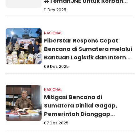
#TemanJNE Untuk Korban
Bencana Sumatera
11 Des 2025
NASIONAL
FiberStar Respons Cepat
Bencana di Sumatera melalui
Bantuan Logistik dan Internet
Darurat Starlink
09 Des 2025
NASIONAL
Mitigasi Bencana di
Sumatera Dinilai Gagap,
Pemerintah Dianggap
Lamban Ambil Keputusan
07 Des 2025