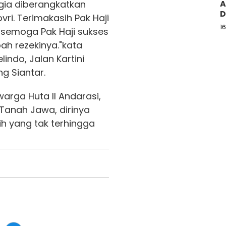
A
gia diberangkatkan
D
vri. Terimakasih Pak Haji
1
 semoga Pak Haji sukses
ah rezekinya."kata
indo, Jalan Kartini
g Siantar.
rga Huta II Andarasi,
Tanah Jawa, dirinya
h yang tak terhingga