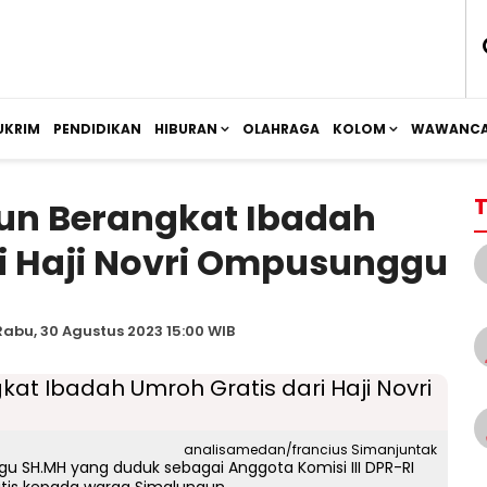
UKRIM
PENDIDIKAN
HIBURAN
OLAHRAGA
KOLOM
WAWANCA
T
un Berangkat Ibadah
i Haji Novri Ompusunggu
Rabu, 30 Agustus 2023 15:00 WIB
analisamedan/francius Simanjuntak
u SH.MH yang duduk sebagai Anggota Komisi III DPR-RI