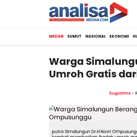
MEDAN
SUMUT
NASIONAL
EKONOMI
H
Warga Simalung
Umroh Gratis dar
Sugiatmo
- 
putra Simalungun Dr.H.Novri Ompusungg