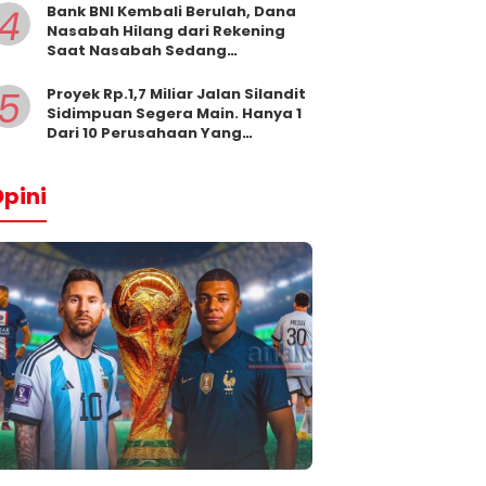
4
Bank BNI Kembali Berulah, Dana
Nasabah Hilang dari Rekening
Saat Nasabah Sedang
Beribadah.
5
Proyek Rp.1,7 Miliar Jalan Silandit
Sidimpuan Segera Main. Hanya 1
Dari 10 Perusahaan Yang
Masukkan Penawaran
pini