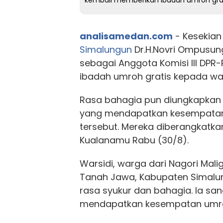
kembali memberikan ibadah umroh gra
analisamedan.com
- Kesekian 
Simalungun
Dr.H.Novri Ompusun
sebagai Anggota Komisi III DPR
ibadah umroh gratis kepada wa
Rasa bahagia pun diungkapkan
yang mendapatkan kesempatan
tersebut. Mereka diberangkatka
Kualanamu Rabu (30/8).
Warsidi, warga dari Nagori Mal
Tanah Jawa, Kabupaten Simal
rasa syukur dan bahagia. Ia sa
mendapatkan kesempatan umroh g