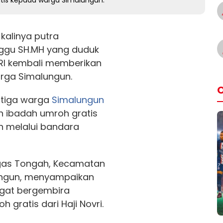
tis kepada warga Simalungun.
kalinya putra
ggu SH.MH yang duduk
-RI kembali memberikan
rga Simalungun.
O
 tiga warga
Simalungun
 ibadah umroh gratis
n melalui bandara
igas Tongah, Kecamatan
ungun, menyampaikan
ngat bergembira
ratis dari Haji Novri.