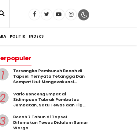
RA
POLITIK
INDEKS
erpopuler
1
Tersangka Pembunuh Bocah di
Tapsel, Ternyata Tetangga Dan
Sempat Ikut Mengevakuasi
Korban Dari Dalam Sumur
2
Vario Bonceng Empat di
Sidimpuan Tabrak Pembatas
Jembatan, Satu Tewas dan Tiga
Terluka
3
Bocah 7 Tahun di Tapsel
Ditemukan Tewas Didalam Sumur
Warga