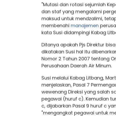
"Mutasi dan rotasi sejumlah Kep
dan staf yang mengalami perges
maksud untuk mendzalimi, teta
membenahi
manajemen
perusah
kata Susi didampingi Kabag Litb
Ditanya apakah Pjs Direktur bis
dikatakan Susi hal itu dibenark
Nomor 2 Tahun 2007 tentang O
Perusahaan Daerah Air Minum.
Susi melalui Kabag Litbang, Mart
menjelaskan, Pasal 7 Permenga
wewenang Direksi yang salah 
pegawai (huruf c). Kemudian tur
c, dijabarkan Pasal 9 huruf c 
"mengangkat pegawai untuk me