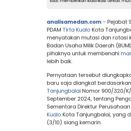
saat memberikan klasifikasi terkait mu
analisamedan.com
- Pejabat S
PDAM
Tirta Kualo
Kota Tanjungbal
menyatakan mutasi dan rotasi 
Badan Usaha Milik Daerah (BUM
pihaknya untuk membenahi
ma
lebih baik.
Pernyataan tersebut diungkapka
baru saja diangkat berdasarkan
Tanjungbalai
Nomor 900/320/K/
September 2024, tentang Peng
Sementara Direktur Perusahaan
Kualo
Kota Tanjungbalai, yang d
(3/10) siang kemarin.