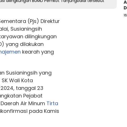
tasi dilingkungan BUMD Pemkot Tanjungbalai tersebut
A
D
1
ementara (Pjs) Direktur
ai, Susianingsih
karyawan dilingkungan
D) yang dilakukan
najemen
kearah yang
n Susianingsih yang
 SK Wali Kota
2024, tanggal 23
angkatan Pejabat
 Daerah Air Minum
Tirta
ikonfirmasi pada Kamis