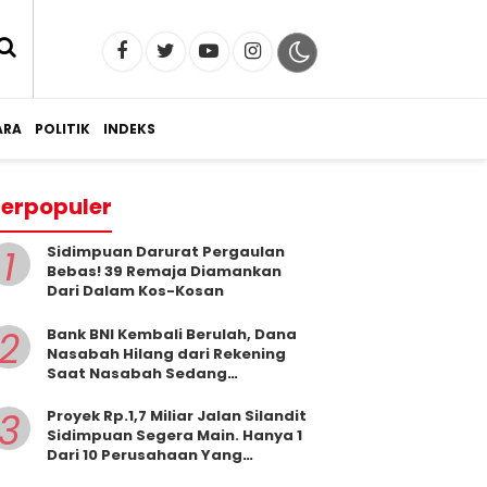
RA
POLITIK
INDEKS
erpopuler
1
Sidimpuan Darurat Pergaulan
Bebas! 39 Remaja Diamankan
Dari Dalam Kos-Kosan
2
Bank BNI Kembali Berulah, Dana
Nasabah Hilang dari Rekening
Saat Nasabah Sedang
Beribadah.
3
Proyek Rp.1,7 Miliar Jalan Silandit
Sidimpuan Segera Main. Hanya 1
Dari 10 Perusahaan Yang
Masukkan Penawaran