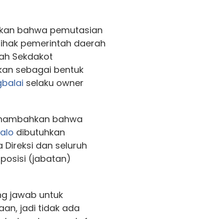
rkan bahwa pemutasian
pihak pemerintah daerah
ntah Sekdakot
skan sebagai bentuk
balai
selaku owner
menambahkan bahwa
ualo
dibutuhkan
 Direksi dan seluruh
posisi (jabatan)
g jawab untuk
an, jadi tidak ada