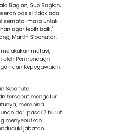
ala Bagian, Sub Bagian,
eran posisi tidak ada
pi semata-mata untuk
an agar lebih baik,"
ang, Martin Sipahutar.
a melakukan mutasi,
an oleh Permendagri
rgan dan Kepegawaian
in Sipahutar
dri tersebut mengatur
satunya, membina
unan dari pasal 7 huruf
yang menyebutkan
nduduki jabatan