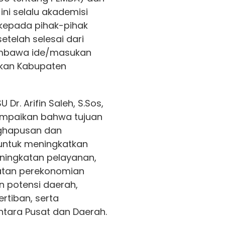
ini selalu akademisi
 kepada pihak-pihak
etelah selesai dari
embawa ide/masukan
an Kabupaten
 Dr. Arifin Saleh, S.Sos,
mpaikan bahwa tujuan
ghapusan dan
untuk meningkatkan
eningkatan pelayanan,
atan perekonomian
n potensi daerah,
rtiban, serta
ntara Pusat dan Daerah.