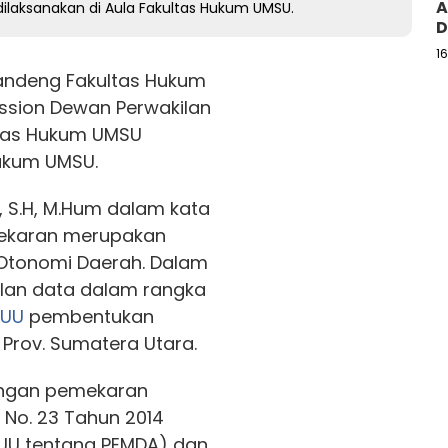
A
ilaksanakan di Aula Fakultas Hukum UMSU.
D
1
ndeng Fakultas Hukum
ssion Dewan Perwakilan
ltas Hukum UMSU
Hukum UMSU.
l, S.H, M.Hum dalam kata
karan merupakan
Otonomi Daerah. Dalam
pulan data dalam rangka
RUU
pembentukan
Prov. Sumatera Utara.
engan pemekaran
No. 23 Tahun 2014
UU tentang PEMDA) dan