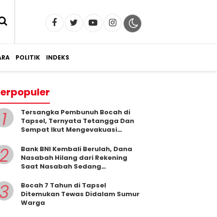
RA
POLITIK
INDEKS
erpopuler
1
Tersangka Pembunuh Bocah di
Tapsel, Ternyata Tetangga Dan
Sempat Ikut Mengevakuasi
Korban Dari Dalam Sumur
2
Bank BNI Kembali Berulah, Dana
Nasabah Hilang dari Rekening
Saat Nasabah Sedang
Beribadah.
3
Bocah 7 Tahun di Tapsel
Ditemukan Tewas Didalam Sumur
Warga