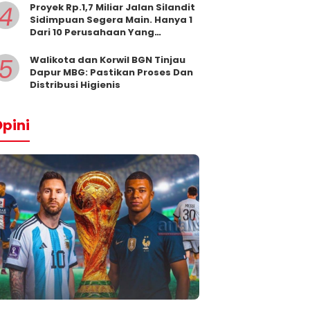
4
Proyek Rp.1,7 Miliar Jalan Silandit
Sidimpuan Segera Main. Hanya 1
Dari 10 Perusahaan Yang
Masukkan Penawaran
5
Walikota dan Korwil BGN Tinjau
Dapur MBG: Pastikan Proses Dan
Distribusi Higienis
pini