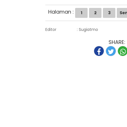
Halaman :
1
2
3
Se
Editor
: Sugiatmo
SHARE: