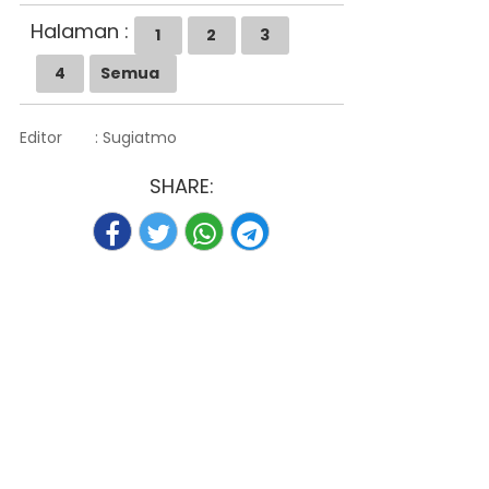
Halaman :
1
2
3
4
Semua
Editor
: Sugiatmo
SHARE: