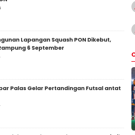
4
gunan Lapangan Squash PON Dikebut,
 Rampung 6 September
O
4
par Palas Gelar Pertandingan Futsal antat
4