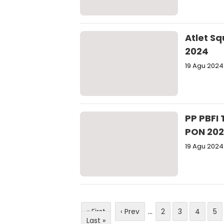
Atlet S
2024
19 Agu 2024
PP PBFI
PON 202
19 Agu 2024
« First
‹ Prev
...
2
3
4
5
Last »