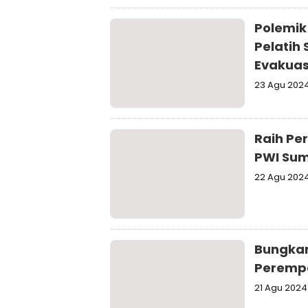
Polemik
Pelatih 
Evakuas
23 Agu 202
Raih Pe
PWI Sum
22 Agu 202
Bungkam
Perempa
21 Agu 2024