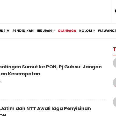
UKRIM
PENDIDIKAN
HIBURAN
OLAHRAGA
KOLOM
WAWANCA
T
ontingen Sumut ke PON, Pj Gubsu: Jangan
kan Kesempatan
4
, Jatim dan NTT Awali laga Penyisihan
PON