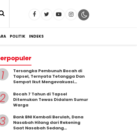
RA
POLITIK
INDEKS
erpopuler
1
Tersangka Pembunuh Bocah di
Tapsel, Ternyata Tetangga Dan
Sempat Ikut Mengevakuasi
Korban Dari Dalam Sumur
2
Bocah 7 Tahun di Tapsel
Ditemukan Tewas Didalam Sumur
Warga
3
Bank BNI Kembali Berulah, Dana
Nasabah Hilang dari Rekening
Saat Nasabah Sedang
Beribadah.