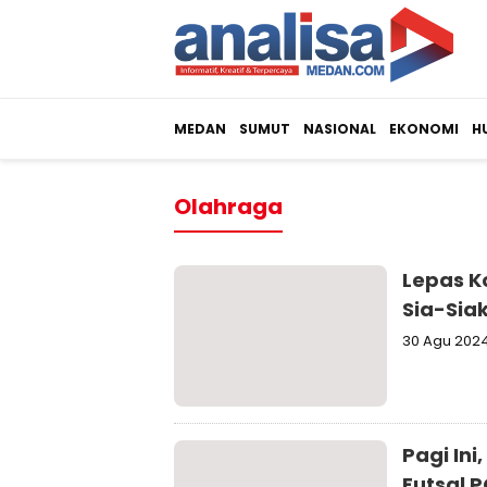
MEDAN
SUMUT
NASIONAL
EKONOMI
H
Olahraga
Lepas K
Sia-Sia
30 Agu 202
Pagi Ini
Futsal 