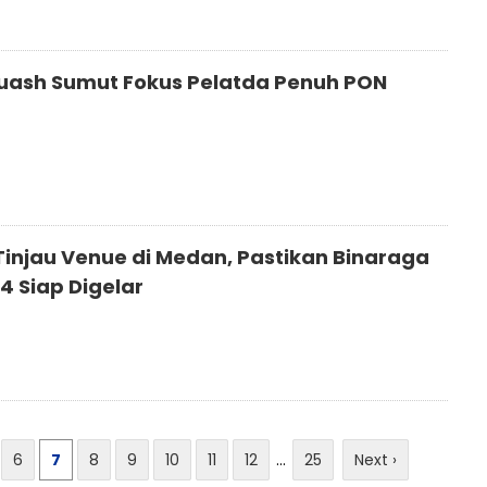
quash Sumut Fokus Pelatda Penuh PON
 Tinjau Venue di Medan, Pastikan Binaraga
4 Siap Digelar
6
7
8
9
10
11
12
...
25
Next ›