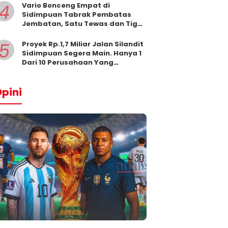
4
Vario Bonceng Empat di
Sidimpuan Tabrak Pembatas
Jembatan, Satu Tewas dan Tiga
Terluka
5
Proyek Rp.1,7 Miliar Jalan Silandit
Sidimpuan Segera Main. Hanya 1
Dari 10 Perusahaan Yang
Masukkan Penawaran
pini