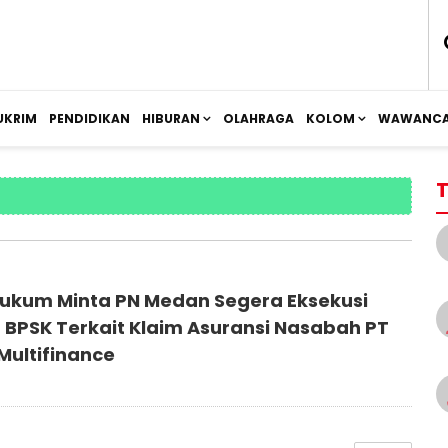
UKRIM
PENDIDIKAN
HIBURAN
OLAHRAGA
KOLOM
WAWANCA
T
ukum Minta PN Medan Segera Eksekusi
 BPSK Terkait Klaim Asuransi Nasabah PT
Multifinance