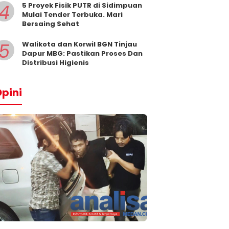
4
5 Proyek Fisik PUTR di Sidimpuan
Mulai Tender Terbuka. Mari
Bersaing Sehat
5
Walikota dan Korwil BGN Tinjau
Dapur MBG: Pastikan Proses Dan
Distribusi Higienis
pini