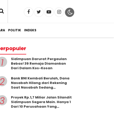
RA
POLITIK
INDEKS
erpopuler
1
Sidimpuan Darurat Pergaulan
Bebas! 39 Remaja Diamankan
Dari Dalam Kos-Kosan
2
Bank BNI Kembali Berulah, Dana
Nasabah Hilang dari Rekening
Saat Nasabah Sedang
Beribadah.
3
Proyek Rp.1,7 Miliar Jalan Silandit
Sidimpuan Segera Main. Hanya 1
Dari 10 Perusahaan Yang
Masukkan Penawaran