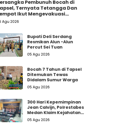
ersangka Pembunuh Bocah di
apsel, Ternyata Tetangga Dan
empat Ikut Mengevakuasi
orban Dari Dalam Sumur
6 Agu 2026
Bupati Deli Serdang
Resmikan Alun -Alun
Percut Sei Tuan
05 Agu 2026
Bocah 7 Tahun di Tapsel
Ditemukan Tewas
Didalam Sumur Warga
05 Agu 2026
300 Hari Kepemimpinan
Jean Calvijn, Polrestabes
Medan Klaim Kejahatan
Jalanan Turun 15 Persen
05 Agu 2026