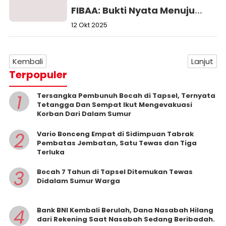
FIBAA: Bukti Nyata Menuju
World Class University
12 Okt 2025
Kembali
Lanjut
Terpopuler
1
Tersangka Pembunuh Bocah di Tapsel, Ternyata
Tetangga Dan Sempat Ikut Mengevakuasi
Korban Dari Dalam Sumur
2
Vario Bonceng Empat di Sidimpuan Tabrak
Pembatas Jembatan, Satu Tewas dan Tiga
Terluka
3
Bocah 7 Tahun di Tapsel Ditemukan Tewas
Didalam Sumur Warga
4
Bank BNI Kembali Berulah, Dana Nasabah Hilang
dari Rekening Saat Nasabah Sedang Beribadah.