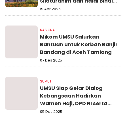
Silaturahim dan Halal Bihalal
di Medan
19 Apr 2026
NASIONAL
Mikom UMSU Salurkan
Bantuan untuk Korban Banjir
Bandang di Aceh Tamiang
07 Des 2025
SUMUT
UMSU Siap Gelar Dialog
Kebangsaan Hadirkan
Wamen Haji, DPD RI serta
Gubernur Sumut
05 Des 2025