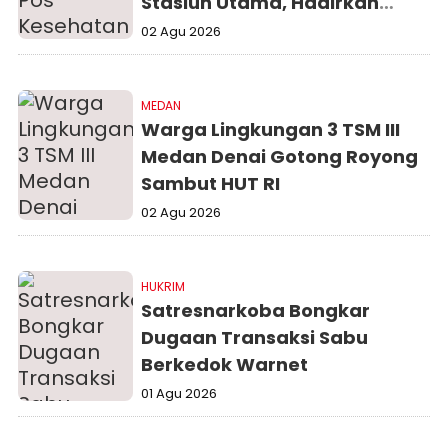
Stasiun Utama, Hadirkan
Perjalanan Kereta Api yang
02 Agu 2026
Aman dan Nyaman
MEDAN
Warga Lingkungan 3 TSM III
Medan Denai Gotong Royong
Sambut HUT RI
02 Agu 2026
HUKRIM
Satresnarkoba Bongkar
Dugaan Transaksi Sabu
Berkedok Warnet
01 Agu 2026