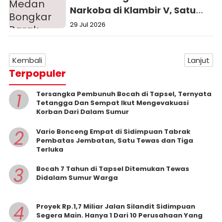
Narkoba di Klambir V, Satu
Pengedar Ditangkap
29 Jul 2026
Kembali
Lanjut
Terpopuler
1
Tersangka Pembunuh Bocah di Tapsel, Ternyata
Tetangga Dan Sempat Ikut Mengevakuasi
Korban Dari Dalam Sumur
2
Vario Bonceng Empat di Sidimpuan Tabrak
Pembatas Jembatan, Satu Tewas dan Tiga
Terluka
3
Bocah 7 Tahun di Tapsel Ditemukan Tewas
Didalam Sumur Warga
4
Proyek Rp.1,7 Miliar Jalan Silandit Sidimpuan
Segera Main. Hanya 1 Dari 10 Perusahaan Yang