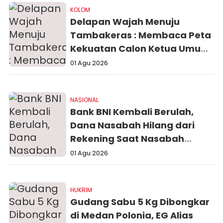
KOLOM
Delapan Wajah Menuju
Tambakeras : Membaca Peta
Kekuatan Calon Ketua Umum
PBNU
01 Agu 2026
NASIONAL
Bank BNI Kembali Berulah,
Dana Nasabah Hilang dari
Rekening Saat Nasabah
Sedang Beribadah.
01 Agu 2026
HUKRIM
Gudang Sabu 5 Kg Dibongkar
di Medan Polonia, EG Alias