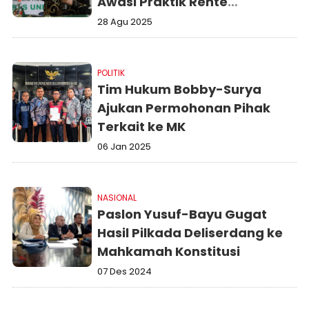
Awasi Praktik Rente
Kekuasaan
28 Agu 2025
POLITIK
Tim Hukum Bobby-Surya
Ajukan Permohonan Pihak
Terkait ke MK
06 Jan 2025
NASIONAL
Paslon Yusuf-Bayu Gugat
Hasil Pilkada Deliserdang ke
Mahkamah Konstitusi
07 Des 2024