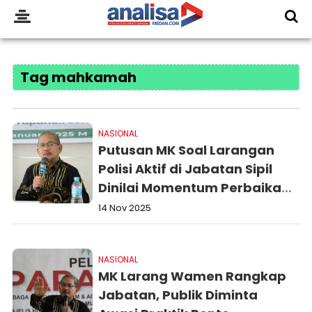
Tag mahkamah
NASIONAL
Putusan MK Soal Larangan
Polisi Aktif di Jabatan Sipil
Dinilai Momentum Perbaikan
Tata Kelola Negara
14 Nov 2025
NASIONAL
MK Larang Wamen Rangkap
Jabatan, Publik Diminta