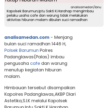
analisamedan/ibnu
Kapolsek Barumun,Iptu Sakti K.Harahap mengimbau
pelaku usaha cafe dan warung tidak melakukan
aktivitas hiburan malam dibulan suci ramadhan
analisamedan.com
- Menjang
bulan suci ramadhan 1446 H,
Polsek Barumun
Polres
Padanglawas(Palas) imbau
pengusaha
cafe
dan warung
menutup kegiatan hiburan
malam.
Himbauan tersebut disampaikan
Kapolres Padanglawas,AKBP Diari
Astetika,S.I.K melalui Kapolsek
Barumun,Iptu Sakti K Harahap