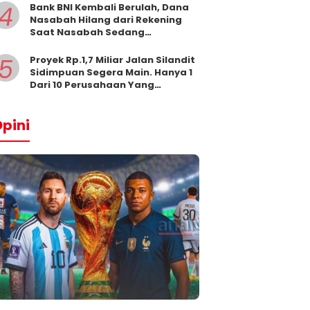
4
Bank BNI Kembali Berulah, Dana
Nasabah Hilang dari Rekening
Saat Nasabah Sedang
Beribadah.
5
Proyek Rp.1,7 Miliar Jalan Silandit
Sidimpuan Segera Main. Hanya 1
Dari 10 Perusahaan Yang
Masukkan Penawaran
pini