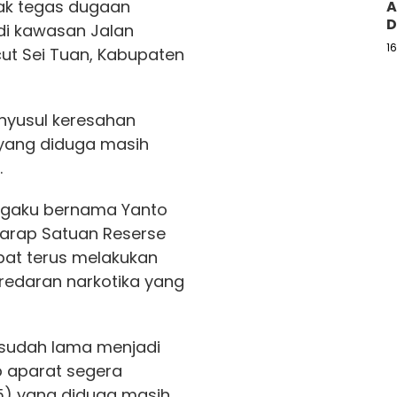
ak tegas dugaan
A
D
 di kawasan Jalan
1
ut Sei Tuan, Kabupaten
nyusul keresahan
 yang diduga masih
.
ngaku bernama Yanto
arap Satuan Reserse
at terus melakukan
redaran narkotika yang
 sudah lama menjadi
p aparat segera
45) yang diduga masih