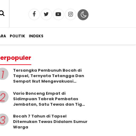
RA
POLITIK
INDEKS
erpopuler
1
Tersangka Pembunuh Bocah di
Tapsel, Ternyata Tetangga Dan
Sempat Ikut Mengevakuasi
Korban Dari Dalam Sumur
2
Vario Bonceng Empat di
Sidimpuan Tabrak Pembatas
Jembatan, Satu Tewas dan Tiga
Terluka
3
Bocah 7 Tahun di Tapsel
Ditemukan Tewas Didalam Sumur
Warga