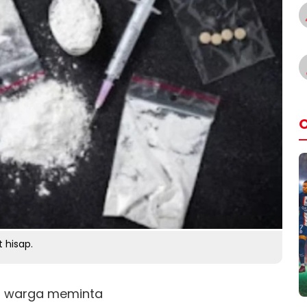
O
t hisap.
h warga meminta