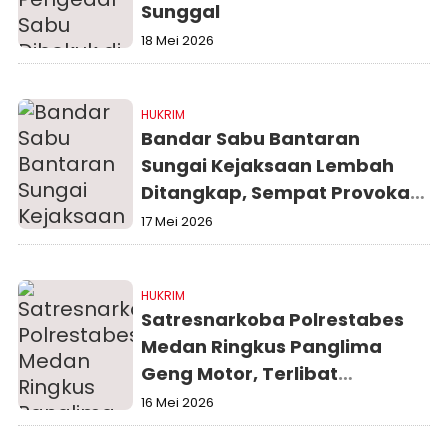
Sunggal
18 Mei 2026
HUKRIM
Bandar Sabu Bantaran
Sungai Kejaksaan Lembah
Ditangkap, Sempat Provokasi
Warga Saat Disergap Polisi
17 Mei 2026
HUKRIM
Satresnarkoba Polrestabes
Medan Ringkus Panglima
Geng Motor, Terlibat
Jaringan Vape Narkoba
16 Mei 2026