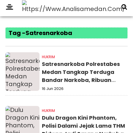
Tag -Satresnarkoba
HUKRIM
Satresnarkoba Polrestabes
Medan Tangkap Terduga
Bandar Narkoba, Ribuan
Ekstasi dan Vape Narkotika
16 Jun 2026
Disita
HUKRIM
Dulu Dragon Kini Phantom,
Polisi Dalami Jejak Lama THM