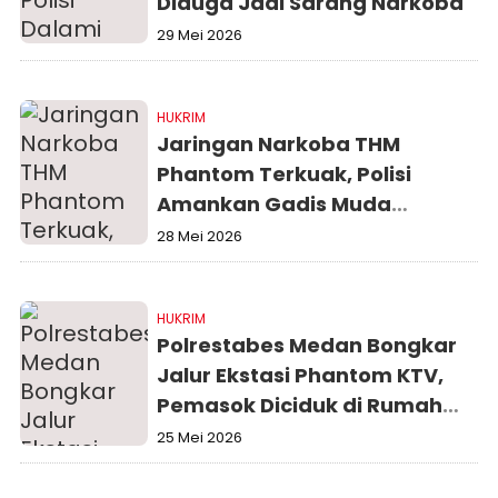
Diduga Jadi Sarang Narkoba
29 Mei 2026
HUKRIM
Jaringan Narkoba THM
Phantom Terkuak, Polisi
Amankan Gadis Muda
Pengguna Ganja
28 Mei 2026
HUKRIM
Polrestabes Medan Bongkar
Jalur Ekstasi Phantom KTV,
Pemasok Diciduk di Rumah
Kos
25 Mei 2026