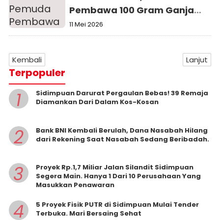
Pembawa 100 Gram Ganja
Dibekuk di Medan
11 Mei 2026
Kembali
Lanjut
Terpopuler
1
Sidimpuan Darurat Pergaulan Bebas! 39 Remaja
Diamankan Dari Dalam Kos-Kosan
2
Bank BNI Kembali Berulah, Dana Nasabah Hilang
dari Rekening Saat Nasabah Sedang Beribadah.
3
Proyek Rp.1,7 Miliar Jalan Silandit Sidimpuan
Segera Main. Hanya 1 Dari 10 Perusahaan Yang
Masukkan Penawaran
4
5 Proyek Fisik PUTR di Sidimpuan Mulai Tender
Terbuka. Mari Bersaing Sehat