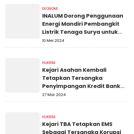
EKONOMI
INALUM Dorong Penggunaan
Energi Mandiri Pembangkit
Listrik Tenaga Surya untuk
Perikanan Darat
10 Mei 2024
HUKRIM
Kejari Asahan Kembali
Tetapkan Tersangka
Penyimpangan Kredit Bank
Plat Merah
27 Mar 2024
HUKRIM
Kejari TBA Tetapkan EMS
Sebagai Tersangka Korupsi