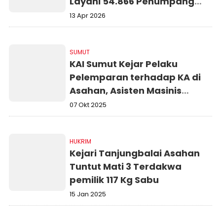
Layani 54.866 Penumpang
pada Maret 2026
13 Apr 2026
SUMUT
KAI Sumut Kejar Pelaku
Pelemparan terhadap KA di
Asahan, Asisten Masinis
Alami Luka
07 Okt 2025
HUKRIM
Kejari Tanjungbalai Asahan
Tuntut Mati 3 Terdakwa
pemilik 117 Kg Sabu
15 Jan 2025