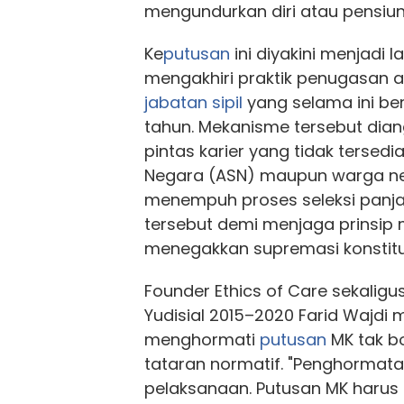
mengundurkan diri atau pensiun da
Ke
putusan
ini diyakini menjadi 
mengakhiri praktik penugasan a
jabatan
sipil
yang selama ini be
tahun. Mekanisme tersebut dia
pintas karier yang tidak tersedia
Negara (ASN) maupun warga neg
menempuh proses seleksi panja
tersebut demi menjaga prinsip 
menegakkan supremasi konstitu
Founder Ethics of Care sekalig
Yudisial 2015–2020 Farid Wajdi 
menghormati
putusan
MK tak b
tataran normatif. "Penghormata
pelaksanaan. Putusan MK harus 