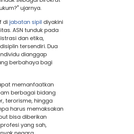
ukum?" ujarnya.
f di
jabatan
sipil
diyakini
itas. ASN tunduk pada
rasi dan etika,
isiplin tersendiri. Dua
ndividu dianggap
ang berbahaya bagi
 dapat memanfaatkan
dalam berbagai bidang
r, terorisme, hingga
npa harus memaksakan
but bisa diberikan
 profesi yang sah,
anyak negara