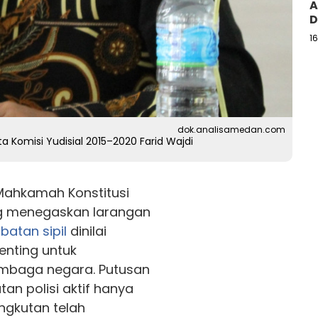
A
D
1
dok.analisamedan.com
a Komisi Yudisial 2015–2020 Farid Wajdi
Mahkamah Konstitusi
ang menegaskan larangan
abatan
sipil
dinilai
enting untuk
embaga negara. Putusan
n polisi aktif hanya
ngkutan telah