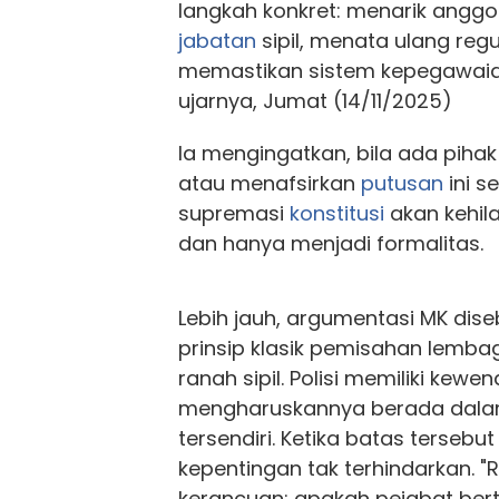
langkah konkret: menarik anggota
jabatan
sipil, menata ulang regu
memastikan sistem kepegawaian
ujarnya, Jumat (14/11/2025)
Ia mengingatkan, bila ada pi
atau menafsirkan
putusan
ini s
supremasi
konstitusi
akan kehil
dan hanya menjadi formalitas.
Lebih jauh, argumentasi MK dis
prinsip klasik pemisahan lemba
ranah sipil. Polisi memiliki kew
mengharuskannya berada dala
tersendiri. Ketika batas tersebut
kepentingan tak terhindarkan. "
kerancuan: apakah pejabat bert