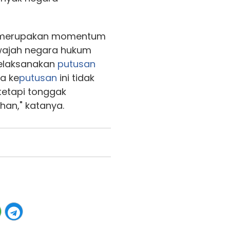
 merupakan momentum
wajah negara hukum
 melaksanakan
putusan
a ke
putusan
ini tidak
tetapi tonggak
han," katanya.