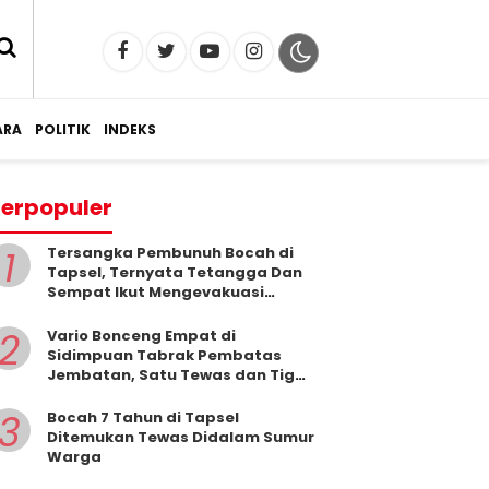
RA
POLITIK
INDEKS
erpopuler
1
Tersangka Pembunuh Bocah di
Tapsel, Ternyata Tetangga Dan
Sempat Ikut Mengevakuasi
Korban Dari Dalam Sumur
2
Vario Bonceng Empat di
Sidimpuan Tabrak Pembatas
Jembatan, Satu Tewas dan Tiga
Terluka
3
Bocah 7 Tahun di Tapsel
Ditemukan Tewas Didalam Sumur
Warga