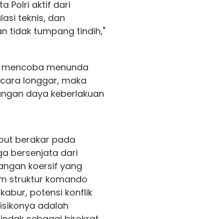
 Polri aktif dari
lasi teknis, dan
 tidak tumpang tindih,"
hak mencoba menunda
ecara longgar, maka
angan daya keberlakuan
ebut berakar pada
ga bersenjata dari
enangan koersif yang
m struktur komando
 kabur, potensi konflik
Risikonya adalah
indak sebagai birokrat