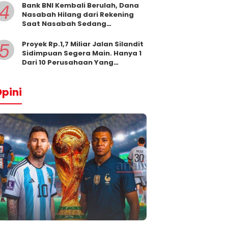
4
Bank BNI Kembali Berulah, Dana
Nasabah Hilang dari Rekening
Saat Nasabah Sedang
Beribadah.
5
Proyek Rp.1,7 Miliar Jalan Silandit
Sidimpuan Segera Main. Hanya 1
Dari 10 Perusahaan Yang
Masukkan Penawaran
pini