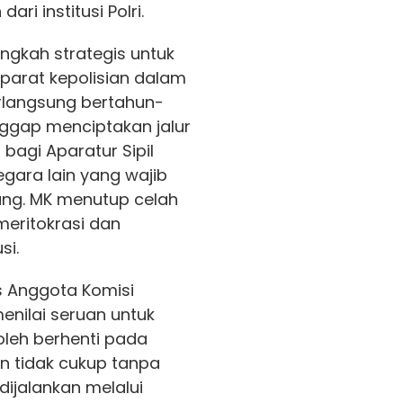
ri institusi Polri.
langkah strategis untuk
parat kepolisian dalam
rlangsung bertahun-
nggap menciptakan jalur
 bagi Aparatur Sipil
ara lain yang wajib
ng. MK menutup celah
meritokrasi dan
si.
us Anggota Komisi
menilai seruan untuk
oleh berhenti pada
n tidak cukup tanpa
dijalankan melalui